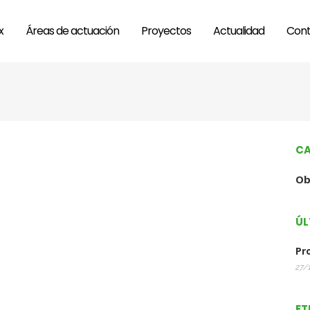
x
Áreas de actuación
Proyectos
Actualidad
Cont
CA
Ob
ÚL
Pr
27/
ET