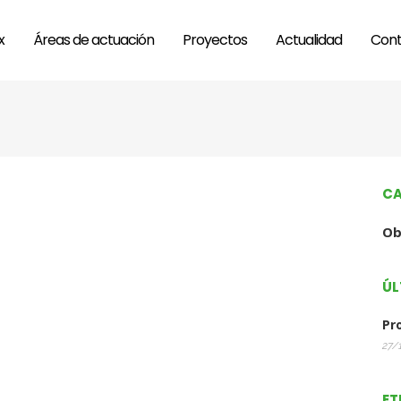
x
Áreas de actuación
Proyectos
Actualidad
Cont
CA
Ob
ÚL
Pr
27/
ET