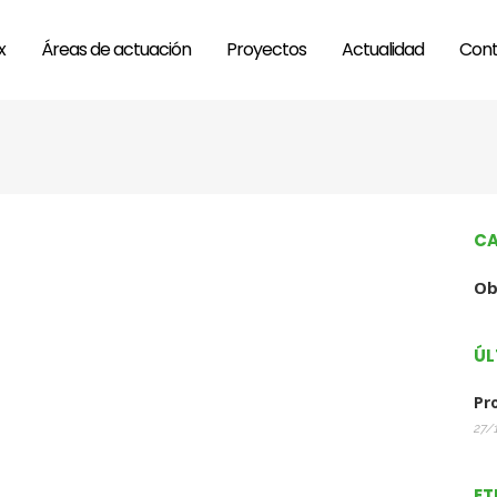
x
Áreas de actuación
Proyectos
Actualidad
Cont
CA
Ob
ÚL
Pr
27/
ET